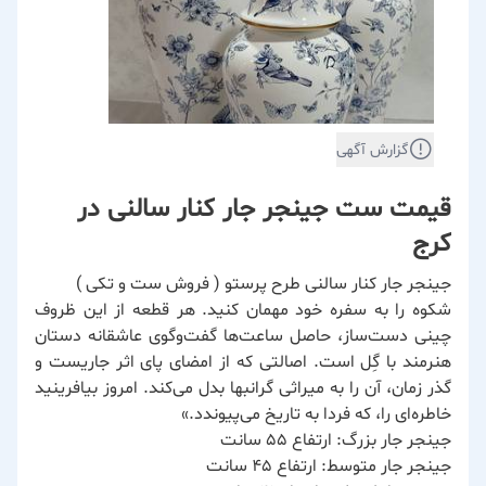
گزارش آگهی
قیمت ست جینجر جار کنار سالنی در
کرج
جینجر جار کنار سالنی طرح پرستو ( فروش ست و تکی )
شکوه را به سفره خود مهمان کنید. هر قطعه از این ظروف
چینی دست‌ساز، حاصل ساعت‌ها گفت‌وگوی عاشقانه دستان
هنرمند با گِل است. اصالتی که از امضای پای اثر جاریست و
گذر زمان، آن را به میراثی گرانبها بدل می‌کند. امروز بیافرینید
خاطره‌ای را، که فردا به تاریخ می‌پیوندد.»
جینجر جار بزرگ: ارتفاع ۵۵ سانت
جینجر جار متوسط: ارتفاع ۴۵ سانت