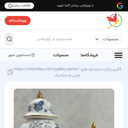
با چچیلاس بیشتر آشنا شوید
اطلاعات بیشتر
ورود
|
ثبت‌نام
جستجوی شهر
فروشگاه‌ها
محصولات
https://chechilas.com/gallery-parlar/گالری-پارلار-دستسازه-های-
چینی-و-سرامیک