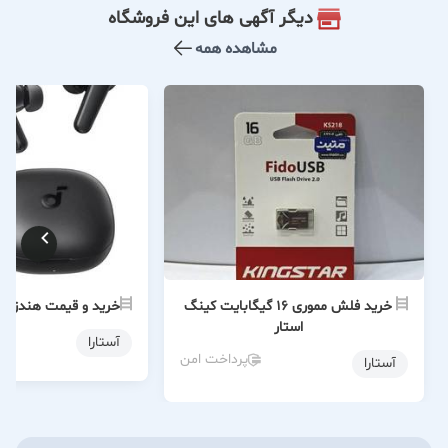
دیگر آگهی های این فروشگاه
مشاهده همه
خرید فلش مموری 16 گیگابایت کینگ
خرید و قیمت هندزفری 
استار
آستارا
پرداخت امن
آستارا