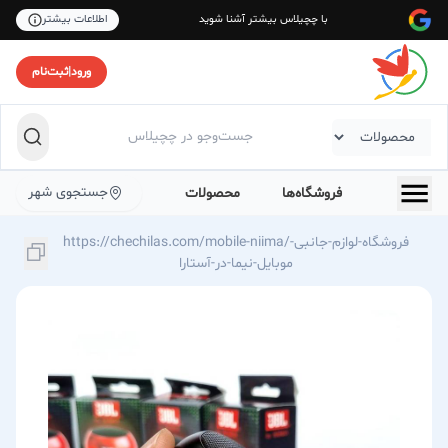
با چچیلاس بیشتر آشنا شوید
اطلاعات بیشتر
ورود
|
ثبت‌نام
جستجوی شهر
فروشگاه‌ها
محصولات
https://chechilas.com/mobile-niima/فروشگاه-لوازم-جانبی-
موبایل-نیما-در-آستارا