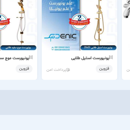
یونیورست استیل طلایی
یونیورست موج سف
قزوین
قزوین
ن
پرداخت امن