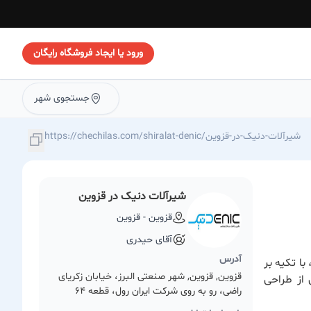
ورود یا ایجاد فروشگاه رایگان
جستجوی شهر
https://chechilas.com/shiralat-denic/شیرآلات-دنیک-در-قزوین
شیرآلات دنیک در قزوین
قزوین - قزوین
آقای حیدری
آدرس
ا تکیه بر
قزوین, قزوین, شهر صنعتی البرز، خیابان زکریای
 از طراحی
راضی، رو به روی شرکت ایران رول، قطعه 64