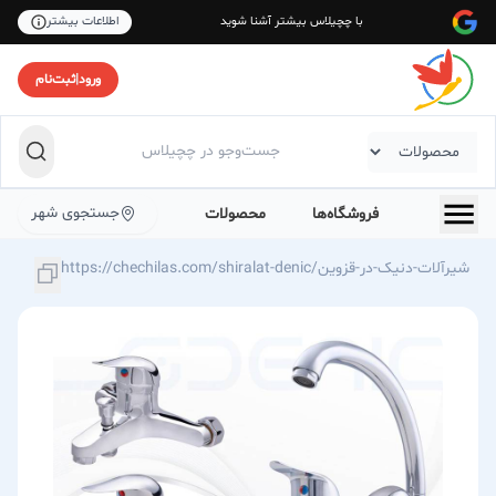
با چچیلاس بیشتر آشنا شوید
اطلاعات بیشتر
ورود
|
ثبت‌نام
جستجوی شهر
فروشگاه‌ها
محصولات
https://chechilas.com/shiralat-denic/شیرآلات-دنیک-در-قزوین