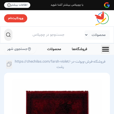
با چچیلاس بیشتر آشنا شوید
اطلاعات بیشتر
ورود
|
ثبت‌نام
جستجوی شهر
فروشگاه‌ها
محصولات
https://chechilas.com/farsh-violet/فروشگاه-فرش-ویولت-در-
رشت