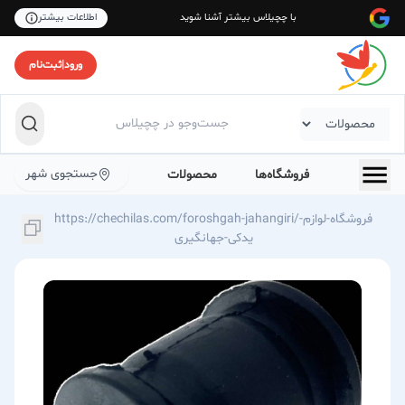
با چچیلاس بیشتر آشنا شوید
اطلاعات بیشتر
ورود
|
ثبت‌نام
جستجوی شهر
فروشگاه‌ها
محصولات
https://chechilas.com/foroshgah-jahangiri/فروشگاه-لوازم-
یدکی-جهانگیری