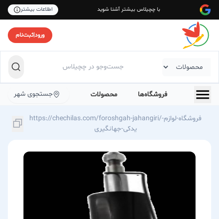
با چچیلاس بیشتر آشنا شوید
اطلاعات بیشتر
ورود
|
ثبت‌نام
جستجوی شهر
فروشگاه‌ها
محصولات
https://chechilas.com/foroshgah-jahangiri/فروشگاه-لوازم-
یدکی-جهانگیری