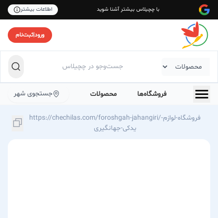
با چچیلاس بیشتر آشنا شوید
اطلاعات بیشتر
ورود
|
ثبت‌نام
جستجوی شهر
فروشگاه‌ها
محصولات
https://chechilas.com/foroshgah-jahangiri/فروشگاه-لوازم-
یدکی-جهانگیری