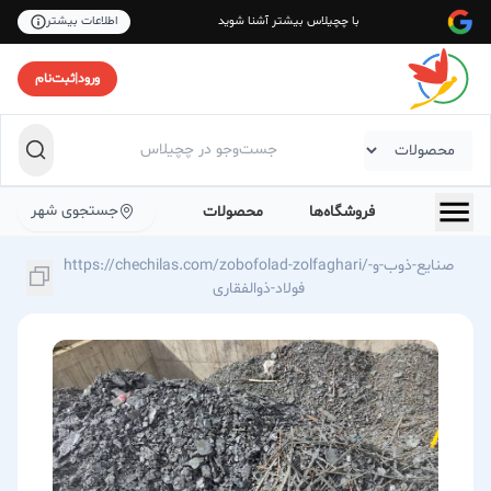
با چچیلاس بیشتر آشنا شوید
اطلاعات بیشتر
ورود
|
ثبت‌نام
جستجوی شهر
فروشگاه‌ها
محصولات
https://chechilas.com/zobofolad-zolfaghari/صنایع-ذوب-و-
فولاد-ذوالفقاری