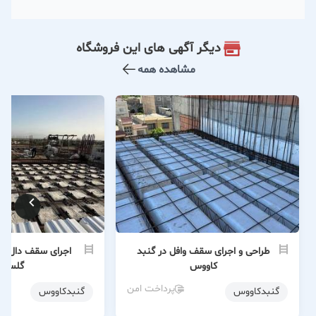
دیگر آگهی های این فروشگاه
مشاهده همه
طراحی و اجرای سقف وافل در گنبد
اجرای سقف دال دو
کاووس
گلستا
پرداخت امن
گنبدكاووس
گنبدكاووس