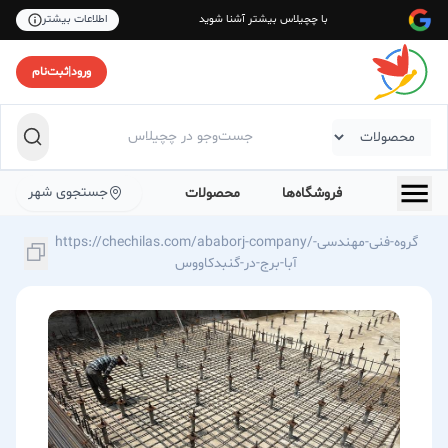
با چچیلاس بیشتر آشنا شوید
اطلاعات بیشتر
ورود
|
ثبت‌نام
جستجوی شهر
فروشگاه‌ها
محصولات
https://chechilas.com/ababorj-company/گروه-فنی-مهندسی-
آبا-برج-در-گنبدکاووس