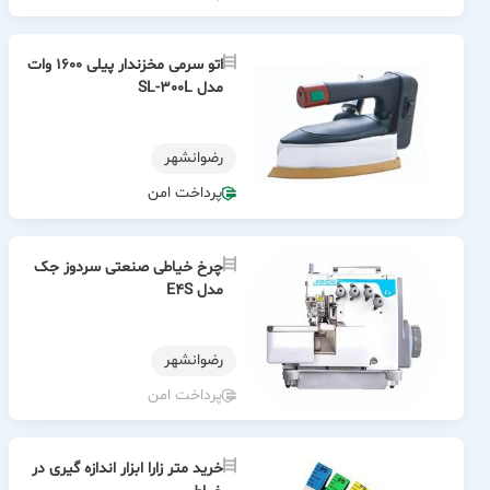
اتو سرمی مخزندار پیلی 1600 وات
مدل SL-300L
رضوانشهر
پرداخت امن
چرخ خیاطی صنعتی سردوز جک
مدل E4S
رضوانشهر
پرداخت امن
خرید متر زارا ابزار اندازه گیری در