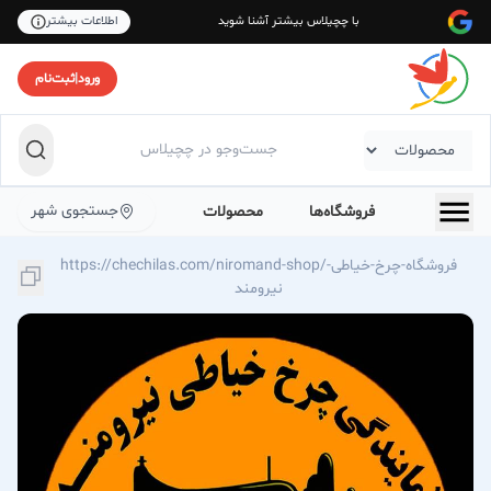
با چچیلاس بیشتر آشنا شوید
اطلاعات بیشتر
ورود
|
ثبت‌نام
جستجوی شهر
فروشگاه‌ها
محصولات
https://chechilas.com/niromand-shop/فروشگاه-چرخ-خیاطی-
نیرومند