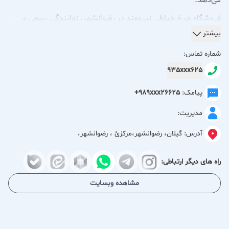
می‌دهد.
فروشگاه چرخ خیاطی نیرومند در رضوانشهر، نمایندگی رسمی و
معتبر برندهای مطرح چرخ خیاطی از جمله جک، زوجی، رویانگ و
بیشتر
کاچیران است. این فروشگاه با سال‌ها تجربه در زمینه عرضه و
شماره تماس:
خدمات پس از فروش، به عنوان یکی از مراکز قابل اعتماد در حوزه
935xxx625
چرخ خیاطی شناخته می‌شود.
پیامک:
+989xxx26625
در فروشگاه نیرومند، مشتریان می‌توانند از طیف گسترده‌ای از
مدیریت:
محصولات با کیفیت و متنوع بهره‌مند شوند. چرخ خیاطی‌های
موجود در این فروشگاه از برندهای معتبر داخلی و خارجی انتخاب
آدرس:
گیلان، رضوانشهر،مركزئ ، رضوانشهر،
شده‌اند تا نیازهای مختلف کاربران را پوشش دهند.
راه های دیگر ارتباطی:
علاوه بر فروش، خدمات تخصصی تعمیر و نگهداری انواع چرخ
مشاهده وبسایت
خیاطی نیز توسط تکنسین‌های مجرب این مجموعه ارائه می‌شود.
تعمیرات تخصصی، سرویس دوره‌ای و رفع عیوب دستگاه‌ها با
استفاده از قطعات اورجینال انجام می‌گیرد تا طول عمر و عملکرد