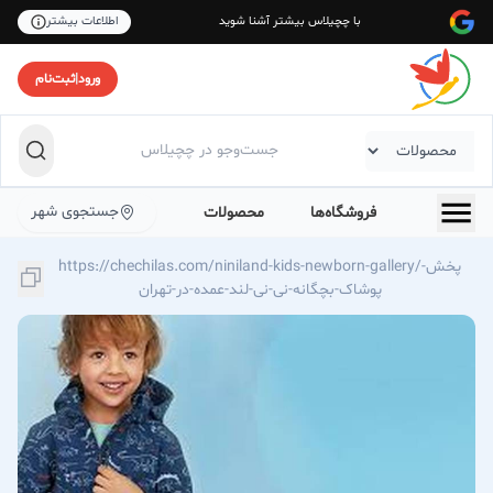
با چچیلاس بیشتر آشنا شوید
اطلاعات بیشتر
ورود
|
ثبت‌نام
جستجوی شهر
فروشگاه‌ها
محصولات
https://chechilas.com/niniland-kids-newborn-gallery/پخش-
پوشاک-بچگانه-نی-نی-لند-عمده-در-تهران