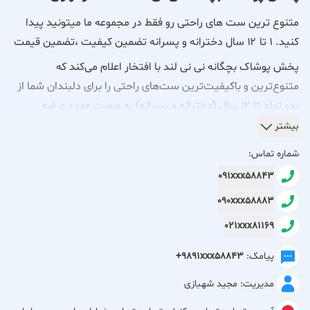
متنوع ترین ست های راحتی رو فقط در مجموعه ما میتونید پیدا
کنید. ۱ تا ۱۲ سال دخترانه و پسرانه تضمین کیفیت ،تضمین قیمت
پخش پوشاک بچگانه نی نی لند با افتخار اعلام می‌کند که
متنوع‌ترین و باکیفیت‌ترین ست‌های راحتی را برای دلبندان شما از
بدو تولد تا ۱۲ سال (دخترانه و پسرانه) به صورت عمده عرضه
می‌نماید.
بیشتر
شماره تماس:
ما در نی نی لند، به خوبی از اهمیت راحتی، کیفیت و زیبایی در
091xxx58843
لباس کودکان آگاهیم. به همین دلیل، با دقت فراوان در انتخاب
090xxx58883
پارچه‌ها، طراحی‌ها و فرآیندهای تولید، مجموعه‌ای بی‌نظیر را گرد هم
آورده‌ایم تا رضایت شما و کودکانتان را جلب کنیم.
021xxx81169
پیامک:
+9891xxx58843
چرا نی نی لند را برای خرید عمده پوشاک بچگانه انتخاب کنید؟
مدیریت: مجید شهبازی
تنوع بی‌رقیب: از ست‌های خواب لطیف و راحت گرفته تا لباس‌های