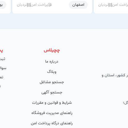
راخت امن
نردبان
اصفهان
پراخت امن
نردبان
بو
چچیلاس
پش
ثبت
درباره ما
سوال
وبلاگ
 در کشور، استان و
تم
جستجو مشاغل
ت
جستجو آگهی
ل؛
شرایط و قوانین و مقررات
راهنمای مدیریت فروشگاه
راهنمای درگاه پرداخت امن