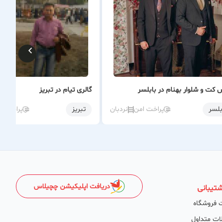
 کت و شلوار بهنام در بابلسر
گالری تیام در تبریز
بلسر
پراخت امن
نردبان
تبریز
پراخت ا
دریافت اپلیکیشن چچیلاس
تیبانی
 فروشگاه
ات متداول