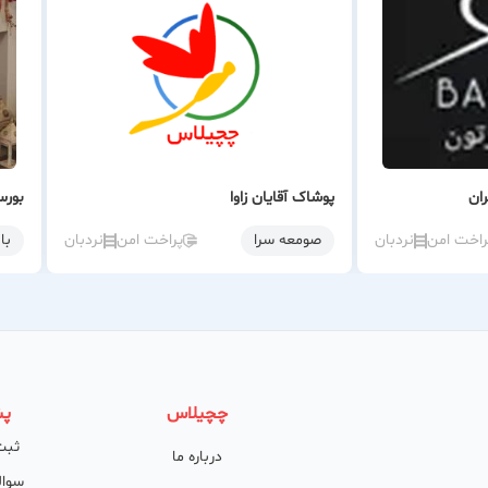
ران
پوشاک آقایان زاوا
بورس
راخت امن
نردبان
صومعه سرا
پراخت امن
نردبان
با
چچیلاس
پش
ثبت
درباره ما
سوال