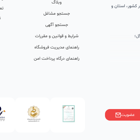
وبلاگ
 در کشور، استان و
تم
جستجو مشاغل
ت
جستجو آگهی
ل؛
شرایط و قوانین و مقررات
راهنمای مدیریت فروشگاه
راهنمای درگاه پرداخت امن
ان پشتیبان
ولید محتوا و
ی فعال در
خوبی گرفته‌اند.
عضویت
ر)، صاحبین کسب‌وکارها با
فی کنند؟