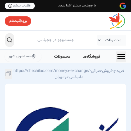
با چچیلاس بیشتر آشنا شوید
اطلاعات بیشتر
ورود
|
ثبت‌نام
جستجوی شهر
فروشگاه‌ها
محصولات
https://chechilas.com/moneyx-exchange/خرید-و-فروش-صرافی-
مانیکس-در-تهران