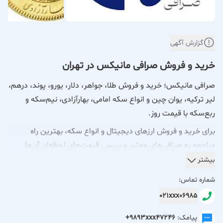
گزارش آگهی
خرید و فروش صرافی مانیکس در تهران
صرافی مانیکس؛ خرید و فروش طلا، جواهر، دلار، یورو، پوند، درهم،
لیر ترکیه، یوان چین و انواع سکه امامی، بهارآزادی، نیم‌سکه و
ربع‌سکه با قیمت روز.
برای خرید و فروش ارزهای دیجیتال و انواع سکه، بهترین راه
مراجعه به صرافی‌های معتبر و بررسی قیمت‌های لحظه‌ای آن‌ها
است. با توجه به نوسانات بازار، قیمت‌ها به سرعت تغییر می‌کنند.
بیشتر
شماره تماس:
در صورت تمایل، می‌توانم قیمت لحظه‌ای ارزهای مورد نظر شما را از
021xxx06985
طریق جستجو در وب پیدا کنم. لطفاً مشخص کنید کدام ارزها یا
سکه‌ها مد نظرتان هستند.
پیامک:
+9893xxx47246