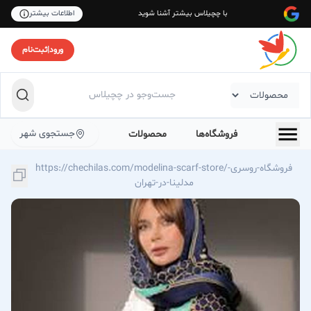
با چچیلاس بیشتر آشنا شوید
اطلاعات بیشتر
ورود
|
ثبت‌نام
جستجوی شهر
فروشگاه‌ها
محصولات
https://chechilas.com/modelina-scarf-store/فروشگاه-روسری-
مدلینا-در-تهران