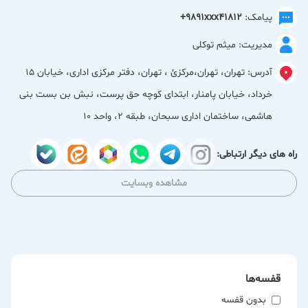
پیامک:
+9891xxx41812
محصولات ما شامل:
مدیریت: میثم توکلی
روسری:
آدرس:
تهران، تهران،مركزئ ، تهران، دفتر مرکزی اداری، خیابان 15
خرداد، خیابان پامنار، ابتداى کوچه حق پرست، نبش بن بست بنی
جنس‌های متنوع: حریر، ابریشم، ساتن، نخی، کشمیر، ویسکوز و …
هاشمی، ساختمان ادارى سبحان، طبقه 2، واحد 10
طرح‌های به‌روز: کلاسیک، مدرن، فانتزی، مجلسی، اسپرت و
راه های دیگر ارتباطی:
طرح‌های گرافیکی منحصربه‌فرد.
مشاهده وبسایت
رنگ‌بندی کامل: از رنگ‌های خنثی و ملیح گرفته تا رنگ‌های شاد و
پرانرژی، مناسب با هر استایل و سلیقه‌ای.
ابعاد مختلف: در سایزهای استاندارد و کاربردی برای انواع بستن.
قفسه‌ها
شال:
بدون قفسه