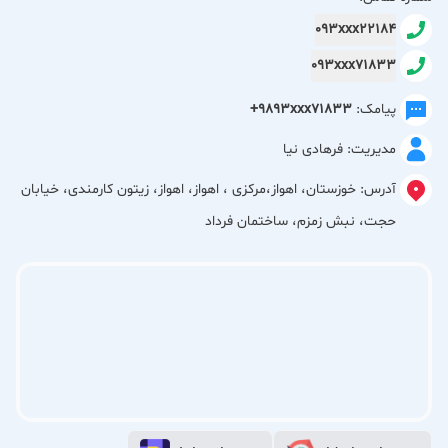
افرادی فراهم کرده که به سلامت جسم، آرامش ذهن و مراقبت از
093xxx22184
بدن خود اهمیت می‌دهند.
093xxx71833
در این مجموعه تلاش می‌شود خدمات با کیفیت، در محیطی
پیامک:
+9893xxx71833
حرفه‌ای و با رعایت کامل اصول بهداشتی ارائه شود تا مراجعین
مدیریت: فرهادی نیا
تجربه‌ای لذت‌بخش، ایمن و آرامش‌بخش داشته باشند.
آدرس:
خوزستان، اهواز،مرکزی ، اهواز، اهواز، زیتون کارمندی، خیابان
مرکز مهراسپا با تمرکز بر ماساژهای تخصصی، خدمات ریلکسی،
حجت، نبش زمزم، ساختمان فرداد
فیشیال، هد اسپا، پدیکور و پاکسازی بدن، انتخابی مناسب برای
افرادی است که به دنبال رفع خستگی، کاهش تنش‌های روزانه،
افزایش آرامش و رسیدگی بهتر به بدن و پوست خود هستند.
خدمات ما در مهراسپا
1) ماساژ ریلکسی
ماساژ ریلکسی برای افرادی مناسب است که در طول روز دچار
استرس، خستگی ذهنی، گرفتگی عضلات و فشارهای کاری