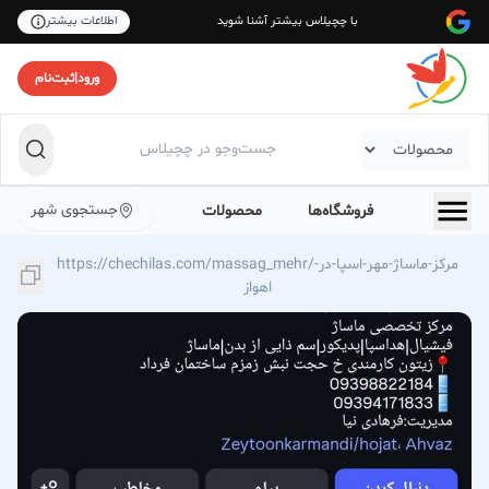
با چچیلاس بیشتر آشنا شوید
اطلاعات بیشتر
ورود
|
ثبت‌نام
جستجوی شهر
فروشگاه‌ها
محصولات
https://chechilas.com/massag_mehr/مرکز-ماساژ-مهر-اسپا-در-
اهواز