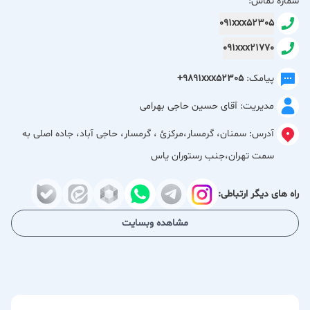
شماره تماس:
مجموعه‌ها در زمینه ساخت خطوط تولید مواد شیمیایی در کشور
091xxx52305
شناخته می‌شود.
091xxx21770
پیامک:
+9891xxx52305
مدیریت: آقای حسین حاجی بهرامی
آدرس:
سمنان، گرمسار،مركزئ ، گرمسار، حاجی آباد، جاده اصلی به
سمت تهران،جنب رستوران یاس
راه های دیگر ارتباطی:
مشاهده وبسایت