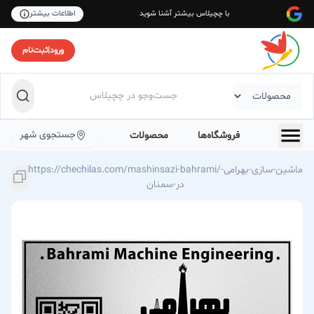
با چچیلاس بیشتر آشنا شوید
اطلاعات بیشتر
ورود
|
ثبت‌نام
جستجوی شهر
فروشگاه‌ها
محصولات
https://chechilas.com/mashinsazi-bahrami/ماشین-سازی-بهرامی-
در-سمنان