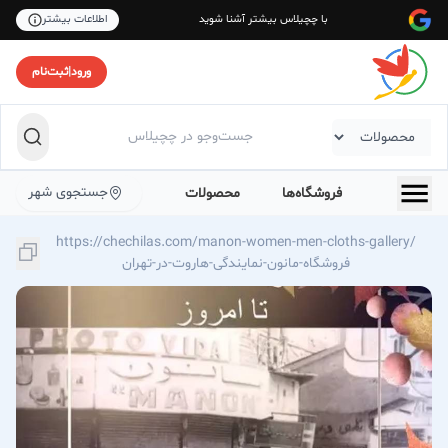
با چچیلاس بیشتر آشنا شوید
اطلاعات بیشتر
ورود
|
ثبت‌نام
جستجوی شهر
فروشگاه‌ها
محصولات
https://chechilas.com/manon-women-men-cloths-gallery/
فروشگاه-مانون-نمایندگی-هاروت-در-تهران