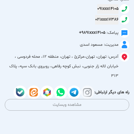
091xxx14105
ما معتقدیم که راحتی و کیفیت در پوشاک، به‌ویژه لباس‌های زیر و
021xxx17386
لباس‌های راحتی، نقش مهمی در آسایش روزانه افراد دارد. به همین
دلیل محصولات مانون با دقت و حساسیت انتخاب می‌شوند تا
پیامک:
+9891xxx14105
علاوه بر زیبایی و دوام، حداکثر راحتی را برای مصرف‌کنندگان فراهم
مدیریت: مسعود اسدی
کنند.
آدرس:
تهران، تهران،مركزئ ، تهران، منطقه 12، محله فردوسی ،
در فروشگاه مانون مجموعه‌ای متنوع از انواع لباس زیر زنانه و
خیابان لاله زار جنوبی، نبش کوچه رفاهی، روبروی بانک سپه، پلاک
مردانه، لباس راحتی، ست‌های خانگی و محصولات کاربردی با
313
طرح‌ها، رنگ‌ها و سایزهای مختلف عرضه می‌شود تا پاسخگوی نیاز
تمامی سلیقه‌ها و گروه‌های سنی باشد.
راه های دیگر ارتباطی:
سابقه طولانی و تجربه قابل اعتماد
مشاهده وبسایت
انواع لباس راحتی زنانه و مردانه
تنوع کامل لباس زیر با کیفیت بالا
محصولات بادوام و راحت برای استفاده روزمره