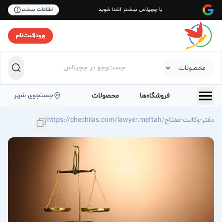
با چچیلاس بیشتر آشنا شوید
اطلاعات بیشتر
ورود
|
ثبت‌نام
جستجوی شهر
فروشگاه‌ها
محصولات
https://chechilas.com/lawyer.meftah/دفتر-وکالت-مفتاح