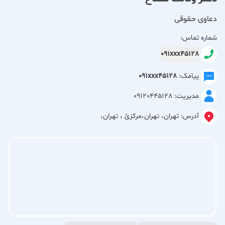
دعاوی حقوقی
شماره تماس:
091xxx45128
پیامک:
091xxx45128
مدیریت: 09120445128
آدرس:
تهران، تهران،مركزئ ، تهران،