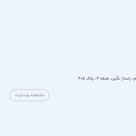
د و در عین حال متناسب با آخرین ترندهای مد هستند. از مانتوهای
را با کیفیتی بی‌نظیر و طراحی‌هایی چشم‌نواز تامین می‌کند.
 نگین، طبقه 4، پلاک 405
مشاهده وبسایت