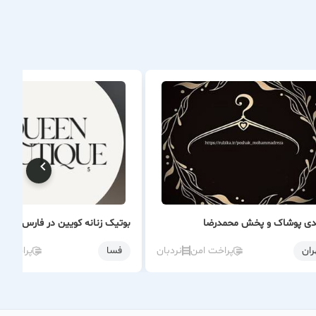
دی پوشاک و پخش محمدرضا
بوتیک زنانه کویین در فارس
ران
پراخت امن
نردبان
فسا
پراخت ا