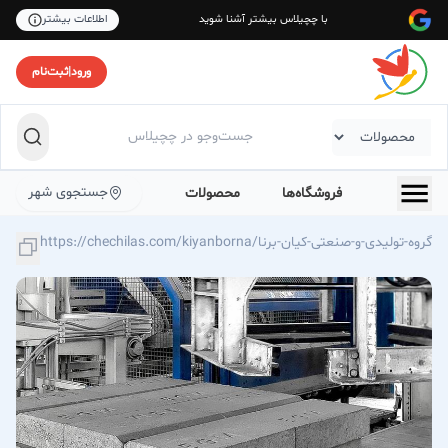
با چچیلاس بیشتر آشنا شوید
اطلاعات بیشتر
ورود
|
ثبت‌نام
جستجوی شهر
فروشگاه‌ها
محصولات
https://chechilas.com/kiyanborna/گروه-تولیدی-و-صنعتی-کیان-برنا