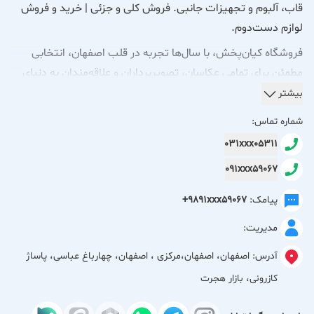
قاب، آلبوم و تجهیزات جانبی. فروش کلی و جزئی | خرید و فروش
لوازم دست‌دوم.
فروشگاه کیان‌پخش، با سال‌ها تجربه در قلب اصفهان، انتخابی
مطمئن برای تمامی عکاسان، تصویربرداران و علاقه‌مندان به دنیای
ثبت تصاویر است. ما در کیان‌پخش می‌دانیم که کیفیت تجهیزات،
بیشتر
اولین گام در خلق یک اثر ماندگار است؛ به همین دلیل، مجموعه‌ای
شماره تماس:
جامع از برترین برندهای تجهیزات عکاسی و فیلم‌برداری را گردآوری
031xxx05311
کرده‌ایم تا پاسخگوی تمام نیازهای شما باشیم.
091xxx59067
خدمات و محصولات ما
پیامک:
+9891xxx59067
ما در کیان‌پخش، با هدف تأمین تمامی نیازهای فنی و هنری شما،
مدیریت:
محصولات خود را به‌صورت کلی و جزئی عرضه می‌کنیم. سبد
محصولات ما شامل موارد زیر است:
آدرس:
اصفهان، اصفهان،مرکزی ، اصفهان، چهارباغ عباسی، پاساژ
کازرونی، بازار هجرت
تجهیزات تخصصی: ارائه انواع دوربین‌ها، لنزها و تجهیزات جانبی
عکاسی و فیلم‌برداری از برندهای معتبر جهانی.