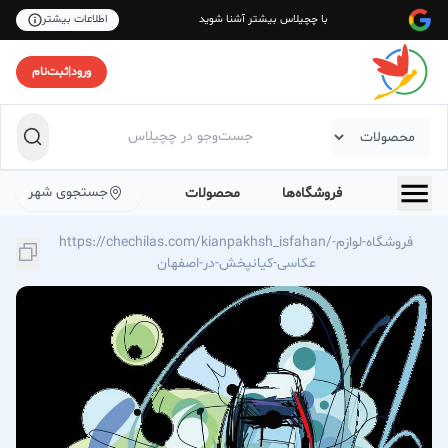
با چچیلاس بیشتر آشنا شوید
اطلاعات بیشتر
ورود
|
ثبت‌نام
جستجوی شهر
فروشگاه‌ها
محصولات
https://chechilas.com/kianpakhsh_isfahan/فروشگاه-لوازم-
عکاسی-کیانپخش-در-اصفهان