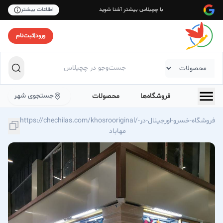
با چچیلاس بیشتر آشنا شوید
اطلاعات بیشتر
ورود
|
ثبت‌نام
جستجوی شهر
فروشگاه‌ها
محصولات
https://chechilas.com/khosrooriginal/فروشگاه-خسرو-اورجینال-در-
مهاباد