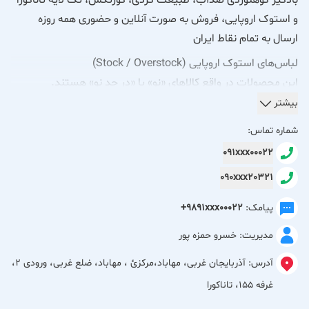
بادگیر کوهنوردی ضدآب، طبیعت گردی، گورتکس، تک لایه تاناکورا
و استوک اروپایی، فروش به صورت آنلاین و حضوری همه روزه
ارسال به تمام نقاط ایران
لباس‌های استوک اروپایی (Stock / Overstock)
این محصولات در واقع کالاهای «نو» یا «در حد نو» هستند.
بیشتر
ماهیت: کالاهایی که در انبار فروشگاه‌های بزرگ اروپایی (مانند
شماره تماس:
فروشگاه‌های زنجیره‌ای اتریش، آلمان یا سوئیس) باقی مانده‌اند و به
091xxx00022
دلیل تغییر فصل، جایگزینی مدل جدید، یا خرده‌ایرادهای بسیار
090xxx20321
جزئی در بسته‌بندی، از چرخه فروش عادی خارج شده‌اند.
مزیت: شما لباس‌های برندهای معتبر (مانند Mammut, Salewa,
پیامک:
+9891xxx00022
The North Face) را با قیمتی بسیار کمتر از نمایندگی رسمی
مدیریت: خسرو حمزه پور
دریافت می‌کنید، در حالی که کیفیت فنی آن‌ها (که برای اسکی و
کوهنوردی حیاتی است) دست‌نخورده باقی مانده است.
آدرس:
آذربایجان غربی، مهاباد،مركزئ ، مهاباد، ضلع غربی، ورودی 2،
غرفه 155، تاناکورا