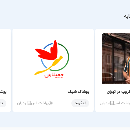
به
روپ در تهران
پوشاک شیک
پوشا
راخت امن
نردبان
لنگرود
پراخت امن
نردبان
ته