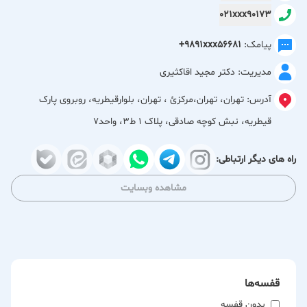
021xxx90173
محیطی حرفه‌ای، آرام و بهداشتی است.
پیامک:
+9891xxx56681
مدیریت: دکتر مجید اقاکثیری
آدرس:
تهران، تهران،مركزئ ، تهران، بلوارقیطریه، روبروی پارک
قیطریه، نبش کوچه صادقی، پلاک ۱ ط۳، واحد۷
راه های دیگر ارتباطی:
مشاهده وبسایت
قفسه‌ها
بدون قفسه