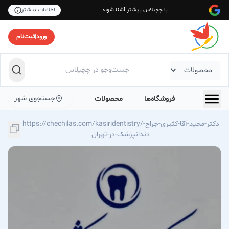
با چچیلاس بیشتر آشنا شوید
اطلاعات بیشتر
ورود
|
ثبت‌نام
جستجوی شهر
فروشگاه‌ها
محصولات
https://chechilas.com/kasiridentistry/دکتر-مجید-آقا-کثیری-جراح-
دندانپزشک-در-تهران