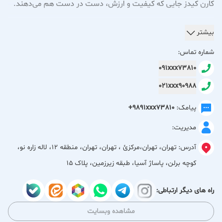
کارن کیدز جایی که کیفیت و ارزش، دست در دست هم می‌دهند.
در دنیای پرهیاهوی امروز، انتخاب پوشاک مناسب برای دلبندانمان
بیشتر
می‌تواند چالش‌برانگیز باشد. والدین همواره به دنبال بهترین‌ها برای
شماره تماس:
فرزندانشان هستند؛ بهترین کیفیت، بهترین راحتی و البته،
091xxx73810
بهترین قیمت. کارن کیدز با شعار «کیفیت را به قیمت بخرید»،
021xxx90988
دقیقاً به همین دغدغه پاسخ می‌دهد. ما اینجا هستیم تا ثابت
کنیم که پوشاک باکیفیت و زیبا برای کودکان، لزوماً نباید گران
پیامک:
+9891xxx73810
باشد.
مدیریت:
کیفیت بی‌نهایت، قیمتی باورنکردنی: ما در کارن کیدز، تمرکز اصلی
آدرس:
تهران، تهران،مركزئ ، تهران، تهران، منطقه 12، لاله زاره نو،
خود را بر ارائه محصولاتی با کیفیت استثنایی قرار داده‌ایم. از
کوچه برلن، پاساژ آسیا، طبقه زیرزمین، پلاک 15
انتخاب پارچه‌های مرغوب، ضد حساسیت و بادوام گرفته تا دقت در
جزئیات دوخت و پرداخت نهایی، اطمینان داریم که هر لباسی که از
راه های دیگر ارتباطی:
کارن کیدز تهیه می‌کنید، دوام و راحتی لازم برای دنیای پر جنب و
مشاهده وبسایت
جوش کودکان را داراست. اما آنچه ما را متمایز می‌کند، این است که