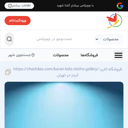
با چچیلاس بیشتر آشنا شوید
اطلاعات بیشتر
ورود
|
ثبت‌نام
جستجوی شهر
فروشگاه‌ها
محصولات
https://chechilas.com/karen-kids-cloths-gallery/فروشگاه-کارن-
کیدز-در-تهران