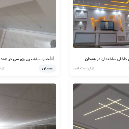
 داخلی ساختمان در همدان
نصب سقف پی وی سی در همدا
پراخت امن
همدان
پ