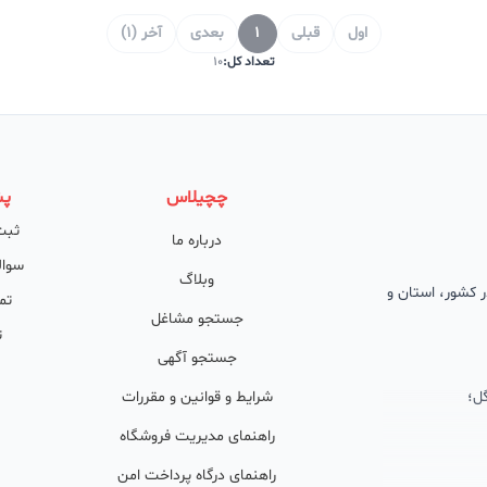
اول
قبلی
1
بعدی
آخر (1)
تعداد کل:
10
چچیلاس
پش
ثبت
درباره ما
سوال
وبلاگ
 در کشور، استان و
تم
جستجو مشاغل
ت
جستجو آگهی
ل؛
شرایط و قوانین و مقررات
راهنمای مدیریت فروشگاه
راهنمای درگاه پرداخت امن