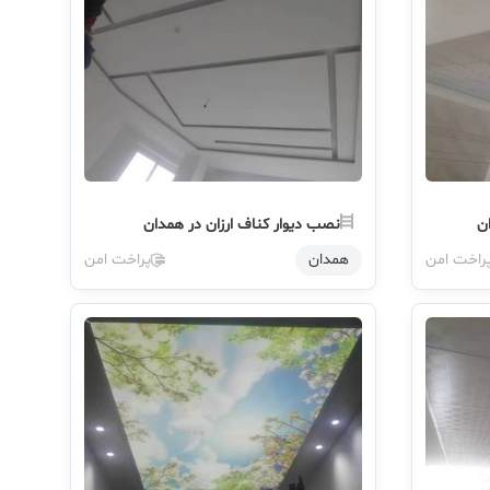
ن
نصب دیوار کناف ارزان در همدان
راخت امن
همدان
پراخت امن