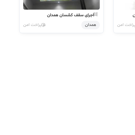
ن
اجرای سقف کشسان همدان
راخت امن
همدان
پراخت امن