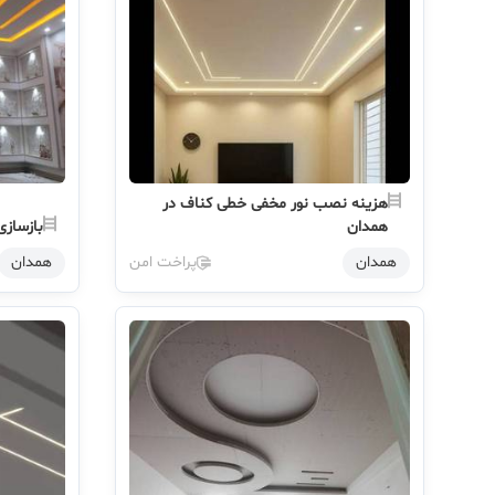
هزینه نصب نور مخفی خطی کناف در
همدان
بازسازی
همدان
پراخت امن
همدان