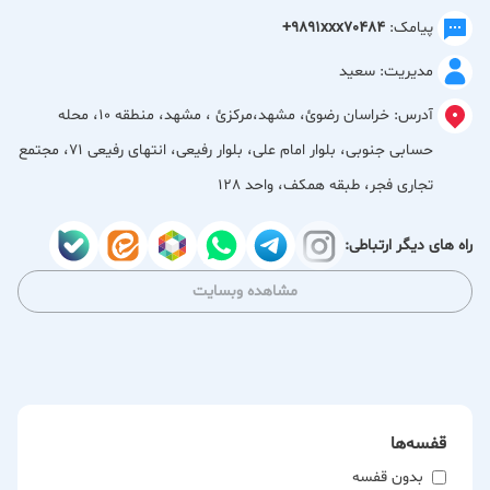
باکیفیت اما با قیمتی مناسب هستند و از انتخاب خود در جاست
پیامک:
+9891xxx70484
کیدز، نهایت رضایت را دارند.
مدیریت: سعید
چرا جاست کیدز، انتخاب هوشمندانه شماست؟
آدرس:
خراسان رضوئ، مشهد،مركزئ ، مشهد، منطقه 10، محله
حسابی جنوبی، بلوار امام علی، بلوار رفیعی، انتهای رفیعی 71، مجتمع
شفافیت در قیمت، اطمینان در خرید: ما شما را تشویق می‌کنیم که
تجاری فجر، طبقه همکف، واحد 128
اول مقایسه کنید! ما اطمینان داریم که پس از مقایسه طیف وسیع
محصولات ما با سایر گزینه‌ها در بازار، متوجه خواهید شد که جاست
راه های دیگر ارتباطی:
کیدز بهترین ارزش را در ازای هزینه شما ارائه می‌دهد. قیمت‌های
منصفانه ما، نتیجه خرید مستقیم از تولیدکنندگان معتبر و حذف
مشاهده وبسایت
هزینه‌های اضافی است، نه کاهش کیفیت.
کیفیت، اولویت اول ما: ما می‌دانیم که برای شما، کیفیت پوشاک
کودکان اولویت دارد. به همین دلیل، در جاست کیدز، تنها از
بهترین پارچه‌ها و مواد اولیه استفاده می‌کنیم و بر دوخت دقیق و
بادوام نظارت داریم. لباس‌های ما نه تنها زیبا و راحت هستند، بلکه
قفسه‌ها
دوام بالایی دارند و می‌توانند بازی‌ها و فعالیت‌های روزمره کودکان را
بدون قفسه