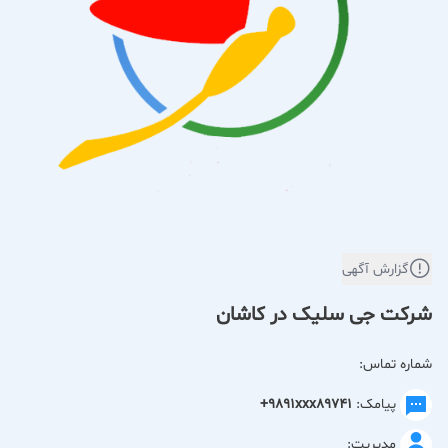
گزارش آگهی
شرکت جی سلیک در کاشان
شماره تماس:
پیامک:
+9891xxx89741
مدیریت: