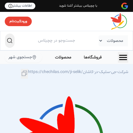
با چچیلاس بیشتر آشنا شوید
اطلاعات بیشتر
ورود
|
ثبت‌نام
جستجوی شهر
فروشگاه‌ها
محصولات
https://chechilas.com/ji-selik/شرکت-جی-سلیک-در-کاشان