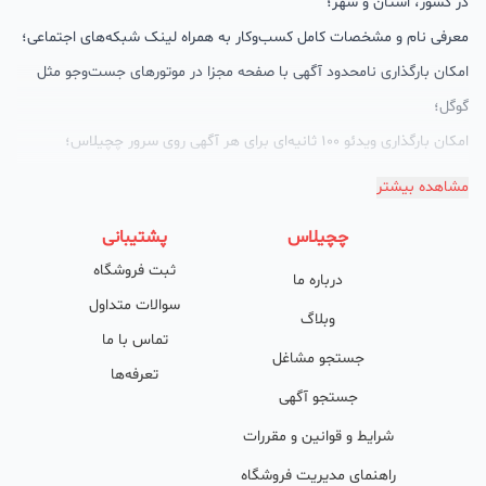
در کشور، استان و شهر؛
معرفی نام و مشخصات کامل کسب‌وکار به همراه لینک شبکه‌های اجتماعی؛
امکان بارگذاری نامحدود آگهی با صفحه مجزا در موتورهای جست‌وجو مثل
گوگل؛
امکان بارگذاری ویدئو 100 ثانیه‌ای برای هر آگهی روی سرور چچیلاس؛
گالری تصاویر محصول؛
مشاهده بیشتر
امکان دسته‌بندی آگهی‌ها
چچیلاس
پشتیبانی
پشتیبانی حرفه‌ای را هم به سبد خدماتش اضافه کرده است. چچیلاس با
ثبت فروشگاه
درباره ما
امکان پشتیبان اختصاصی به محض ورود هر کسب‌وکار، نظارت، تحلیل
سوالات متداول
وکمک پشتیبان‌ها در تولید محتوا و سئونویسی به کسب‌وکارها شرایط را
وبلاگ
تماس با ما
طوری فراهم کرده که تا الان کسب‌وکارهای فعال در چچیلاس با کلمات
جستجو مشاغل
تعرفه‌ها
کلیدی بسیار خوبی رتبه دریافت کرده و بازخورد‌های بسیار خوبی گرفته‌اند.
جستجو آگهی
طی تماس‌های دوره‌ای پشتیبان‌ها (هر 45 روز تا 60 روز یک‌بار)، صاحبین
شرایط و قوانین و مقررات
کسب‌وکارها با دریافت گزارش عملکردشان، در جریان کارهای انجام شده قرار
راهنمای مدیریت فروشگاه