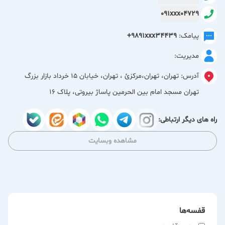
091xxx04729
در این مجموعه می‌توانید انواع محصولات آرایشی، لوازم بهداشتی،
محصولات مراقبت از پوست، مراقبت از مو، شوینده‌ها، کرم‌ها،
پیامک:
+9891xxx34439
ماسک‌ها، سرم‌ها، شامپوها و سایر محصولات پرکاربرد را با تنوع بالا
مدیریت:
و قیمت مناسب تهیه کنید.
آدرس:
تهران، تهران،مركزئ ، تهران، خیابان 15 خرداد بازار بزرگ
هدف ما ارائه محصولات اصل، باکیفیت و متناسب با نیاز انواع
تهران مسجد امام بین الحرمین پاساژ بیروتی، پلاک 16
پوست و مو است تا مشتریان بتوانند با اطمینان خاطر، انتخابی
مناسب و رضایت‌بخش داشته باشند.
راه های دیگر ارتباطی:
ویژگی‌های مجموعه ما:
مشاهده وبسایت
تنوع بالا در محصولات آرایشی و بهداشتی
عرضه محصولات مراقبتی پوست و مو
کیفیت مناسب و قیمت رقابتی
قفسه‌ها
مناسب برای مصرف شخصی، فروشگاه‌ها و مراکز پخش