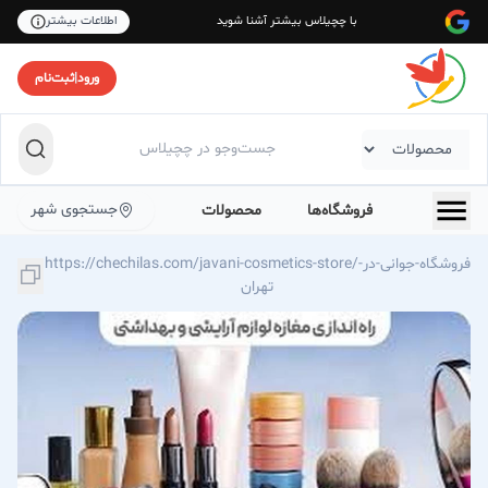
با چچیلاس بیشتر آشنا شوید
اطلاعات بیشتر
ورود
|
ثبت‌نام
جستجوی شهر
فروشگاه‌ها
محصولات
https://chechilas.com/javani-cosmetics-store/فروشگاه-جوانی-در-
تهران