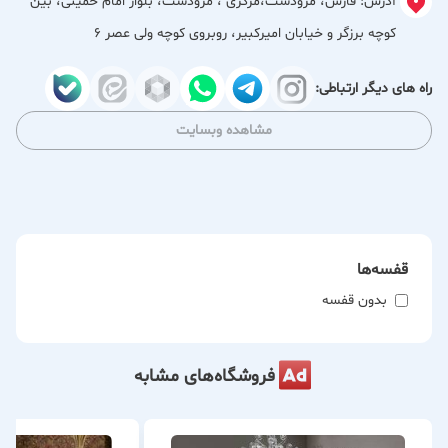
آدرس:
فارس، مرودشت،مرکزی ، مرودشت، بلوار امام خمینی، بین
در جهان آرا، مجموعه‌ای متنوع از مبلمان راحتی، کلاسیک و مدرن،
کوچه برزگر و خیابان امیرکبیر، روبروی کوچه ولی عصر 6
سرویس‌های خواب شیک، میز ناهارخوری، فرش و انواع
اکسسوری‌های دکوراتیو ارائه می‌شود تا مشتریان بتوانند متناسب
راه های دیگر ارتباطی:
با سلیقه و نیاز خود بهترین انتخاب را داشته باشند. استفاده از
مشاهده وبسایت
متریال باکیفیت، طراحی‌های زیبا و توجه به جزئیات، از ویژگی‌های
اصلی محصولات این مجموعه است.
فروشگاه جهان آرا علاوه بر تنوع محصولات، با ارائه مشاوره تخصصی
در زمینه چیدمان و دکوراسیون داخلی، به مشتریان کمک می‌کند تا
قفسه‌ها
فضایی زیبا، کاربردی و هماهنگ برای منزل یا محل کار خود خلق
کنند. تعهد به کیفیت، قیمت مناسب و خدمات مشتری‌مدارانه از
بدون قفسه
ارزش‌هایی است که همواره سرلوحه فعالیت این مجموعه قرار
داشته است.
فروشگاه‌های مشابه
اگر به دنبال ترکیبی از زیبایی، کیفیت و تنوع در مبلمان و
دکوراسیون هستید، جهان آرا انتخابی مطمئن برای شما خواهد بود.