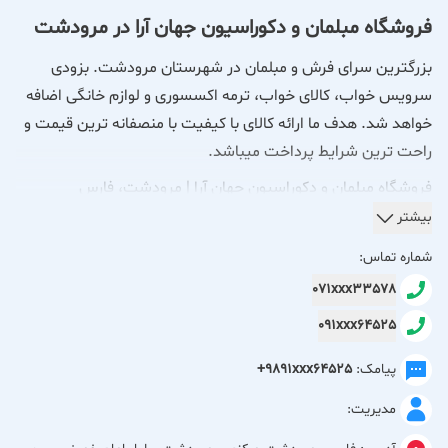
فروشگاه مبلمان و دکوراسیون جهان آرا در مرودشت
بزرگترین سرای فرش و مبلمان در شهرستان مرودشت. بزودی
سرویس خواب، کالای خواب، ترمه اکسسوری و لوازم خانگی اضافه
خواهد شد. هدف ما ارائه کالای با کیفیت با منصفانه ترین قیمت و
راحت ترین شرایط پرداخت میباشد.
فروشگاه مبلمان و دکوراسیون جهان آرا | مرودشت، فارس
بیشتر
فروشگاه مبلمان و دکوراسیون داخلی جهان آرا با سال‌ها تجربه در
شماره تماس:
زمینه عرضه انواع مبلمان، سرویس خواب، فرش و لوازم دکوراسیون
071xxx33578
منزل، یکی از مجموعه‌های شناخته‌شده و مورد اعتماد در شهر
091xxx64525
مرودشت است. این مجموعه با هدف ارائه محصولات باکیفیت،
طراحی‌های به‌روز و جلب رضایت مشتریان، تلاش کرده است فضایی
پیامک:
+9891xxx64525
متفاوت برای انتخاب و خرید انواع محصولات دکوراسیون داخلی
مدیریت:
فراهم کند.