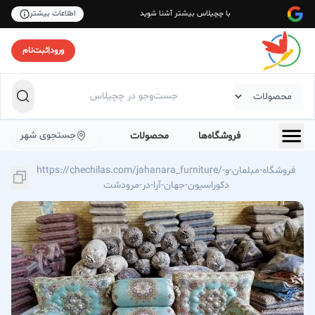
با چچیلاس بیشتر آشنا شوید
اطلاعات بیشتر
ورود
|
ثبت‌نام
جستجوی شهر
فروشگاه‌ها
محصولات
https://chechilas.com/jahanara_furniture/فروشگاه-مبلمان-و-
دکوراسیون-جهان-آرا-در-مرودشت