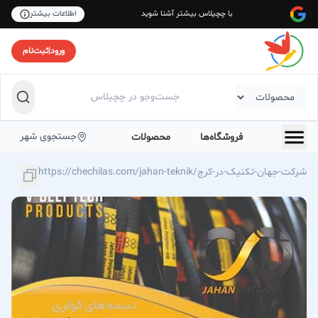
با چچیلاس بیشتر آشنا شوید
اطلاعات بیشتر
ورود
|
ثبت‌نام
جستجوی شهر
فروشگاه‌ها
محصولات
https://chechilas.com/jahan-teknik/شرکت-جهان-تکنیک-در-کرج