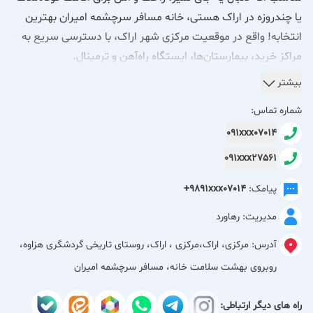
یا چندروزه در اراک هستی، خانه مسافر سرچشمه امیران بهترین
انتخابه! واقع در موقعیت مرکزی شهر اراک، با دسترسی سریع به
مراکز خرید، بیمارستان‌ها، ایستگاه راه‌آهن و ترمینال.
خانه مسافر سرچشمه امیران در اراک با فضایی تمیز، آرام و
بیشتر
خانوادگی، گزینه‌ای مناسب برای اقامت کوتاه‌مدت و چندروزه
شماره تماس:
مسافران، خانواده‌ها و زوج‌ها می‌باشد.
091xxx07014
این مجموعه با امکانات کامل شامل اتاق مجهز، سرویس خواب،
091xxx27561
آشپزخانه کامل، سرویس بهداشتی ایرانی و فرنگی، کولر اسپیلت،
سیستم گرمایشی، تلویزیون ۵۵ اینچ و فضای دنج، اقامتی راحت و
پیامک:
+9891xxx07014
خاطره‌انگیز را فراهم می‌کند.
مدیریت: رهاورد
با موقعیت مناسب در شهر اراک، فضای سبز و ویوی زیبا رو به باغ،
پارکینگ، اینترنت وای‌فای، نظافت مناسب و امنیت بالا، تمامی
آدرس:
مرکزی، اراک،مرکزی ، اراک، روستای تاریخی گردشگری هزاوه،
امکانات لازم برای یک سفر آسوده در اختیار مهمانان قرار دارد.
روبروی بهشت سلامت خانه، مسافر سرچشمه امیران
همچنین امکان رزرو روزانه، هفتگی و ماهانه با قیمت مناسب و
سفارش انواع غذاهای محلی و ایرانی مانند چلوکباب، خورشت، آش
راه های دیگر ارتباطی: