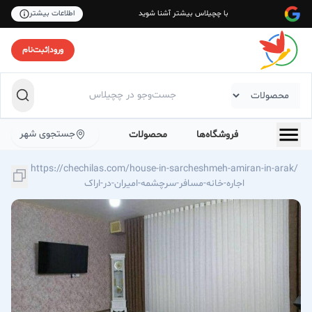
با چچیلاس بیشتر آشنا شوید
اطلاعات بیشتر
ورود
|
ثبت‌نام
جستجوی شهر
فروشگاه‌ها
محصولات
https://chechilas.com/house-in-sarcheshmeh-amiran-in-arak/
اجاره-خانه-مسافر-سرچشمه-امیران-در-اراک