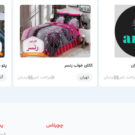
ان
کالای خواب رنسر
پتو 
راخت امن
نردبان
تهران
پراخت امن
نردبان
گن
چچیلاس
پش
ثبت