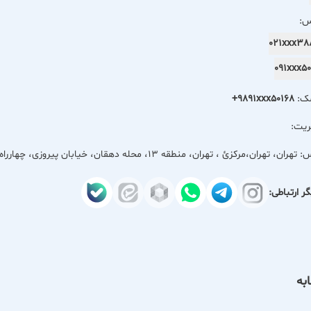
س:
021xxx3
091xxx
مک:
+9891xxx50168
ریت:
س:
تهران، تهران،مركزئ ، تهران، منطقه 13، محله دهقان، خیابان پیروزی، چهارراه کوکاکولا، جنب کافی شاپ دیدار، پلاک 421
ر ارتباطی:
به