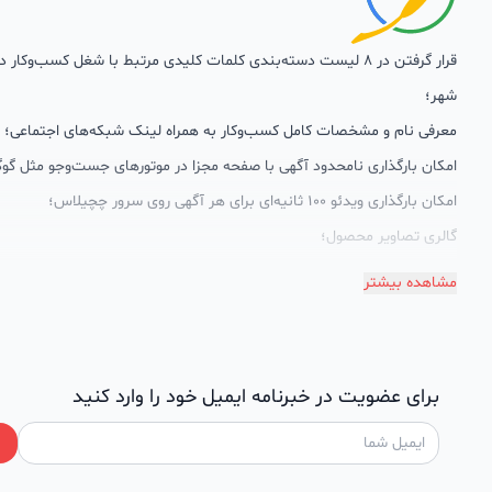
قرار گرفتن در 8 لیست دسته‌بندی کلمات کلیدی مرتبط با شغل کسب‌وکار
شهر؛
معرفی نام و مشخصات کامل کسب‌وکار به همراه لینک شبکه‌های اجتماعی؛
امکان بارگذاری نامحدود آگهی با صفحه مجزا در موتورهای جست‌وجو مثل گوگ
امکان بارگذاری ویدئو 100 ثانیه‌ای برای هر آگهی روی سرور چچیلاس؛
گالری تصاویر محصول؛
امکان دسته‌بندی آگهی‌ها
مشاهده بیشتر
پشتیبانی حرفه‌ای را هم به سبد خدماتش اضافه کرده است. چچیلاس با امک
اختصاصی به محض ورود هر کسب‌وکار، نظارت، تحلیل وکمک پشتیبان‌ها در ت
سئونویسی به کسب‌وکارها شرایط را طوری فراهم کرده که تا الان کسب‌وکارها
برای عضویت در خبرنامه ایمیل خود را وارد کنید
چچیلاس با کلمات کلیدی بسیار خوبی رتبه دریافت کرده و بازخورد‌های بسیار 
طی تماس‌های دوره‌ای پشتیبان‌ها (هر 45 روز تا 60 روز یک‌با
دریافت گزارش عملکردشان، در جریان کارهای انجام شده قرار می‌گیرند.