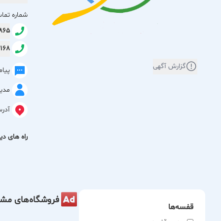
شماره تما
8865
50168
گزارش آگهی
پیا
مدی
آدر
راه های دیگ
فروشگاه‌های مشا
قفسه‌ها