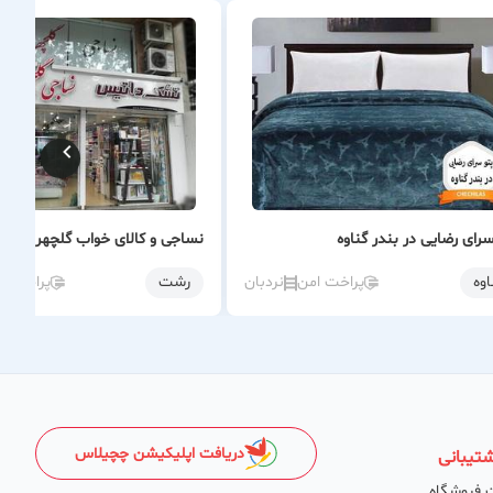
سرای رضایی در بندر گناوه
نساجی و کالای خواب گلچهر
اوه
پراخت امن
نردبان
رشت
پراخت ا
دریافت اپلیکیشن چچیلاس
تیبانی
 فروشگاه