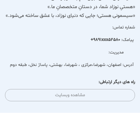
«هستیِ نوزاد شما، در دستانِ متخصصانِ ما.»
«سیسمونی هستی؛ جایی که دنیای نوزاد، با عشق ساخته می‌شود.»
شماره تماس:
پیامک:
+9891xxx52580
مدیریت:
آدرس:
اصفهان، شهرضا،مرکزی ، شهرضا، بهشتی، پاساژ نخل، طبقه دوم
راه های دیگر ارتباطی:
مشاهده وبسایت
قفسه‌ها