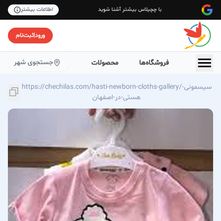
با چچیلاس بیشتر آشنا شوید
اطلاعات بیشتر
ورود
|
ثبت‌نام
جستجوی شهر
فروشگاه‌ها
محصولات
https://chechilas.com/hasti-newborn-cloths-gallery/سیسمونی-
هستی-در-اصفهان