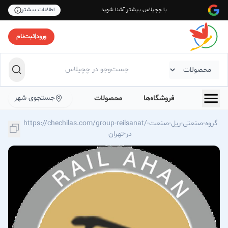
با چچیلاس بیشتر آشنا شوید
اطلاعات بیشتر
ورود
|
ثبت‌نام
جستجوی شهر
فروشگاه‌ها
محصولات
https://chechilas.com/group-reilsanat/گروه-صنعتی-ریل-صنعت-
در-تهران