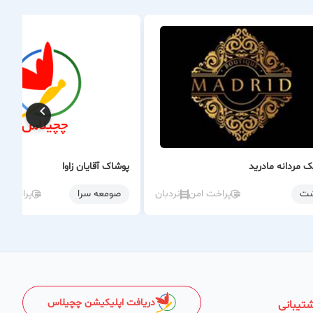
ک مردانه مادرید
پوشاک آقایان زاوا
ت
پراخت امن
نردبان
صومعه سرا
پراخت ا
دریافت اپلیکیشن چچیلاس
تیبانی