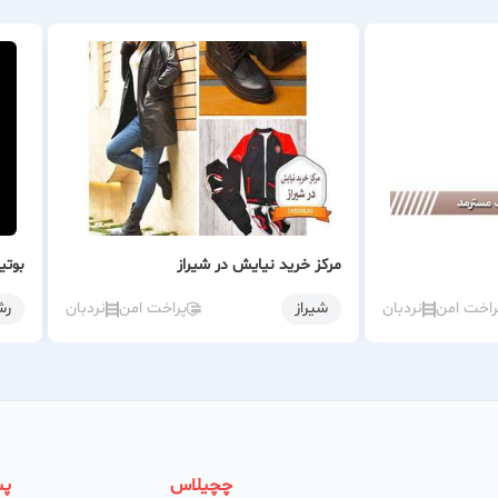
مرکز خرید نیایش در شیراز
بوتی
راخت امن
نردبان
شیراز
پراخت امن
نردبان
رش
چچیلاس
پش