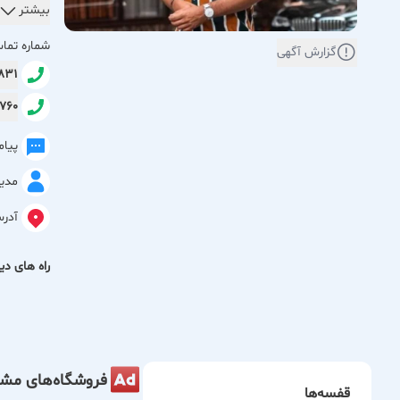
مجموعه‌ای
بیشتر
رسمی و ا
شماره تما
گزارش آگهی
3831
گلدگروپ ه
2760
در اولویت
کنند. همچ
پیا
مدی
اگر به دن
یک خرید 
آدر
راه های دیگ
فروشگاه‌های مشا
قفسه‌ها