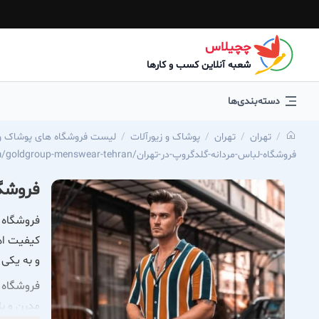
چچیلاس
شعبه آنلاین کسب و کارها
دسته‌بندی‌ها
تهران
تهران
پوشاک و زیورآلات
لیست فروشگاه های پوشاک و 
https://chechilas.com/goldgroup-menswear-tehran/فروشگاه-لباس-مردانه-گلدگروپ-در-تهران
فروشگا
فروشگاه ل
کیفیت اه
و به یکی 
فروشگاه ل
مدرن و با