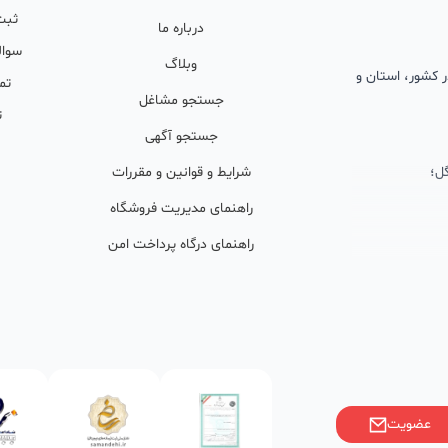
ثبت
درباره ما
سوال
وبلاگ
 در کشور، استان و
تم
جستجو مشاغل
ت
جستجو آگهی
ل؛
شرایط و قوانین و مقررات
راهنمای مدیریت فروشگاه
راهنمای درگاه پرداخت امن
ان پشتیبان
ولید محتوا و
ی فعال در
خوبی گرفته‌اند.
عضویت
ر)، صاحبین کسب‌وکارها با