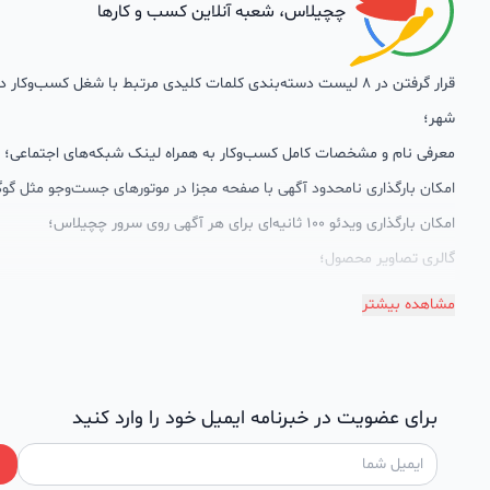
چچیلاس، شعبه آنلاین کسب و کارها
قرار گرفتن در 8 لیست دسته‌بندی کلمات کلیدی مرتبط با شغل کسب‌وکار
شهر؛
معرفی نام و مشخصات کامل کسب‌وکار به همراه لینک شبکه‌های اجتماعی؛
امکان بارگذاری نامحدود آگهی با صفحه مجزا در موتورهای جست‌وجو مثل گوگ
امکان بارگذاری ویدئو 100 ثانیه‌ای برای هر آگهی روی سرور چچیلاس؛
گالری تصاویر محصول؛
امکان دسته‌بندی آگهی‌ها
مشاهده بیشتر
پشتیبانی حرفه‌ای را هم به سبد خدماتش اضافه کرده است. چچیلاس با امک
اختصاصی به محض ورود هر کسب‌وکار، نظارت، تحلیل وکمک پشتیبان‌ها در ت
سئونویسی به کسب‌وکارها شرایط را طوری فراهم کرده که تا الان کسب‌وکارها
برای عضویت در خبرنامه ایمیل خود را وارد کنید
چچیلاس با کلمات کلیدی بسیار خوبی رتبه دریافت کرده و بازخورد‌های بسیار 
طی تماس‌های دوره‌ای پشتیبان‌ها (هر 45 روز تا 60 روز یک‌با