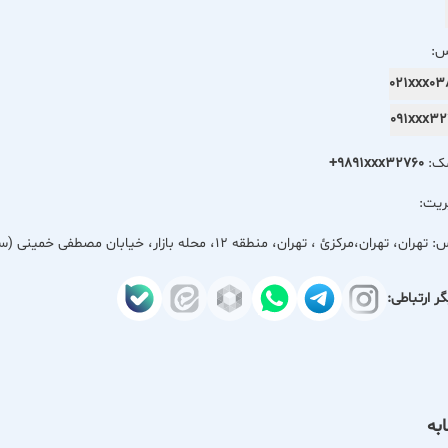
 متنوع از انواع پیراهن، تیشرت، شلوار، کت، هودی، سویشرت و اکسسوری‌ها
سپرت خود بهترین انتخاب را داشته باشند.
س:
021xxx0
مواره تلاش می‌کند محصولات خود را مطابق با جدیدترین ترندهای روز دن
091xxx3
 قرار دهد. تنوع بالا در مدل‌ها و رنگ‌بندی محصولات باعث شده مشتریان 
نین برخورد حرفه‌ای، مشاوره مناسب در انتخاب لباس و توجه به رضایت 
مک:
+9891xxx32760
ریت:
بال خرید لباس مردانه باکیفیت، خوش‌استایل و قیمت مناسب در تهران هس
مطمئن و متفاوت باشد.
س:
تهران، تهران،مركزئ ، تهران، منطقه 12، محله بازار، خیابان مصطفی خمینی (سیروس)، بازار آهنگران، کوچه کلانتری، پلاک 59
ر ارتباطی:
به