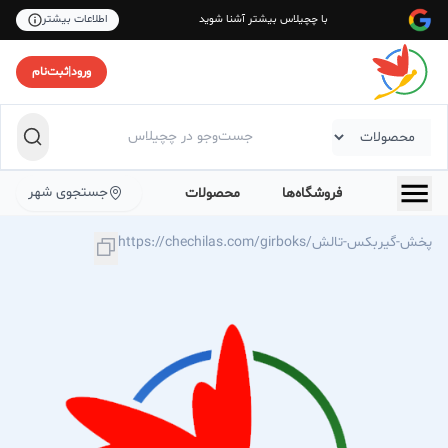
با چچیلاس بیشتر آشنا شوید
اطلاعات بیشتر
ورود
|
ثبت‌نام
جستجوی شهر
فروشگاه‌ها
محصولات
https://chechilas.com/girboks/پخش-گیربکس-تالش