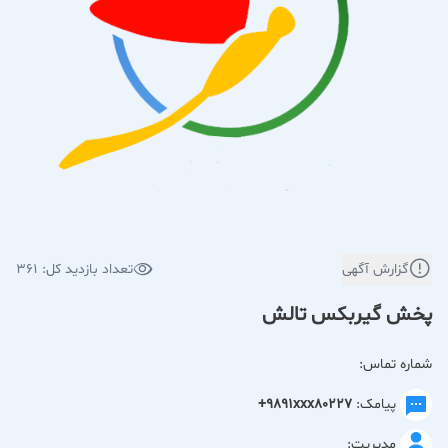
گزارش آگهی
تعداد بازدید کل: 361
پخش گیربکس تالش
شماره تماس:
پیامک:
+9891xxx80227
مدیریت: