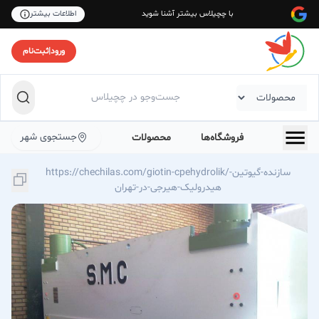
با چچیلاس بیشتر آشنا شوید
اطلاعات بیشتر
ورود
|
ثبت‌نام
جستجوی شهر
فروشگاه‌ها
محصولات
https://chechilas.com/giotin-cpehydrolik/سازنده-گیوتین-
هیدرولیک-هیرجی-در-تهران