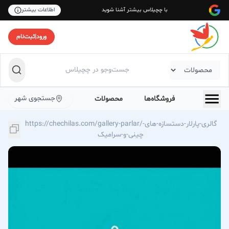
با چچیلاس بیشتر آشنا شوید
اطلاعات بیشتر
ورود
|
ثبت‌نام
جستجوی شهر
فروشگاه‌ها
محصولات
https://chechilas.com/gallery-parlar/گالری-پارلار-دستسازه-های-
چینی-و-سرامیک