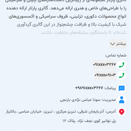
گالری پارلار مجموعه‌ای از زیباترین دست‌سازه‌های چینی و سرامیکی
را با طراحی‌های خاص و هنری ارائه می‌دهد. گالری پارلار ارائه دهنده
انواع محصولات دکوری، تزئینی، ظروف سرامیکی و اکسسوری‌های
شیک با کیفیت بالا و ظرافت چشم‌نواز در این گالری گردآوری
شده‌اند تا پاسخگوی سلیقه‌های متفاوت باشند.
بیشتر
در گالری پارلار می‌توانید محصولاتی مناسب دکور منزل، هدیه و
شماره تماس:
استفاده روزمره را در فضایی هنری و دل‌نشین انتخاب کنید. این
091xxx03267
مجموعه همه‌روزه از ساعت ۸ صبح تا ۱۱ شب آماده پذیرایی از شما
091xxx09103
عزیزان است.
پیامک:
+9891xxx03267
مدیریت: سونا عباس نژادی بارنجی
آدرس:
آذربایجان شرقی، تبریز،مرکزی ، تبریز، خیابان عباسی .بالاتراز
پل توانیر کوی نجف نژاد .پلاک ۱۲