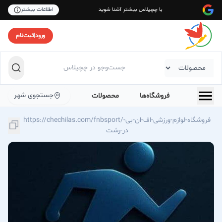
با چچیلاس بیشتر آشنا شوید
اطلاعات بیشتر
ورود
|
ثبت‌نام
جستجوی شهر
فروشگاه‌ها
محصولات
https://chechilas.com/fnbsport/فروشگاه-لوازم-ورزشی-اف-ان-بی-
در-رشت