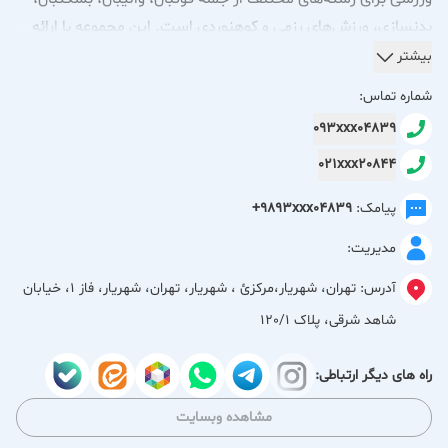
بدنسازی، ورزش‌های رزمی و کوهنوردی است. این مجموعه با ارائه
محصولات باکیفیت، استاندارد و قیمت مناسب، نیاز ورزشکاران
بیشتر
حرفه‌ای و علاقه‌مندان به ورزش را تأمین می‌کند. انواع کفش،
شماره تماس:
پوشاک و تجهیزات تمرینی با تنوع بالا در فروشگاه فینال موجود
093xxx04839
است. هدف ما ارائه بهترین محصولات ورزشی و ایجاد تجربه‌ای
021xxx20844
مطمئن و رضایت‌بخش برای مشتریان است.
پیامک:
+9893xxx04839
مدیریت:
آدرس:
تهران، شهریار،مركزئ ، شهریار، تهران، شهریار، فاز 1، خیابان
شاهد شرقی، پلاک 120/1
راه های دیگر ارتباطی:
مشاهده وبسایت