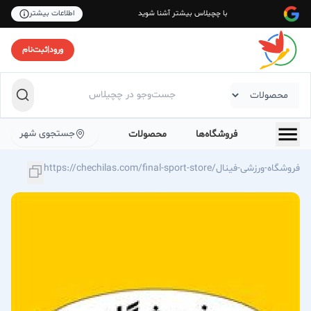
با چچیلاس بیشتر آشنا شوید
اطلاعات بیشتر
ورود
|
ثبت‌نام
جستجوی شهر
فروشگاه‌ها
محصولات
https://chechilas.com/final-sport-store/فروشگاه-ورزشی-فینال