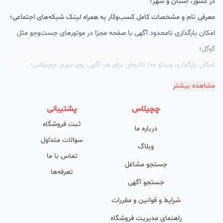
در کشور، استان و شهر؛
معرفی نام و مشخصات کامل کسب‌وکار به همراه لینک شبکه‌های اجتماعی؛
امکان بارگذاری نامحدود آگهی با صفحه مجزا در موتورهای جست‌وجو مثل
گوگل؛
امکان بارگذاری ویدئو 100 ثانیه‌ای برای هر آگهی روی سرور چچیلاس؛
گالری تصاویر محصول؛
مشاهده بیشتر
امکان دسته‌بندی آگهی‌ها
چچیلاس
پشتیبانی
پشتیبانی حرفه‌ای را هم به سبد خدماتش اضافه کرده است. چچیلاس با
ثبت فروشگاه
درباره ما
امکان پشتیبان اختصاصی به محض ورود هر کسب‌وکار، نظارت، تحلیل
سوالات متداول
وکمک پشتیبان‌ها در تولید محتوا و سئونویسی به کسب‌وکارها شرایط را
وبلاگ
تماس با ما
طوری فراهم کرده که تا الان کسب‌وکارهای فعال در چچیلاس با کلمات
جستجو مشاغل
تعرفه‌ها
کلیدی بسیار خوبی رتبه دریافت کرده و بازخورد‌های بسیار خوبی گرفته‌اند.
جستجو آگهی
طی تماس‌های دوره‌ای پشتیبان‌ها (هر 45 روز تا 60 روز یک‌بار)، صاحبین
شرایط و قوانین و مقررات
کسب‌وکارها با دریافت گزارش عملکردشان، در جریان کارهای انجام شده قرار
راهنمای مدیریت فروشگاه