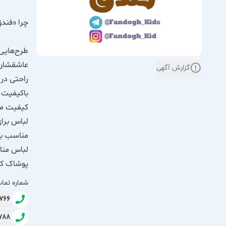
چرا «فند
طرح‌هایی 
عاشقشان 
گزارش آگهی
راحتی در 
باکیفیت 
کیفیت مان
لباس برای
مناسب برا
لباس مناس
پوشاک کو
شماره تما
4766
3788