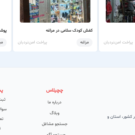
کفش کودک سلامی در مراغه
پوشا
پراخت امن
نردبان
مراغه
پراخت امن
نردبان
می
چچیلاس
پش
ثبت
درباره ما
سوال
وبلاگ
 در کشور، استان و
تم
جستجو مشاغل
ت
جستجو آگهی