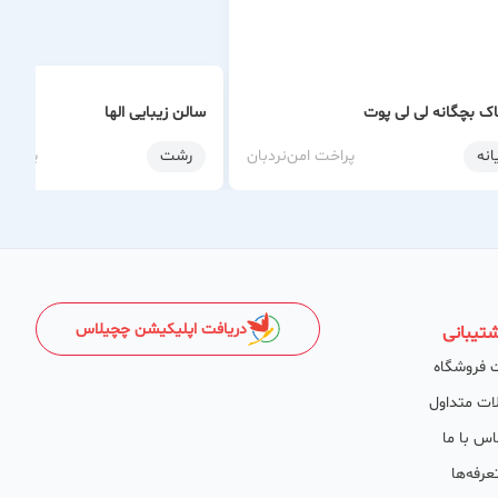
ک بچگانه لی لی پوت
سالن زیبایی الها
انه
پراخت امن
نردبان
رشت
پراخت 
دریافت اپلیکیشن چچیلاس
تیبانی
 فروشگاه
ات متداول
اس با ما
عرفه‌ها