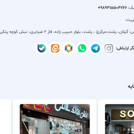
مک:
+9893xxx04766
ریت:
س:
گیلان، رشت،مركزئ ، رشت، بلوار حبیب زاده، فاز 2 ضیابری، نبش کوچه پتکی
ر ارتباطی:
به