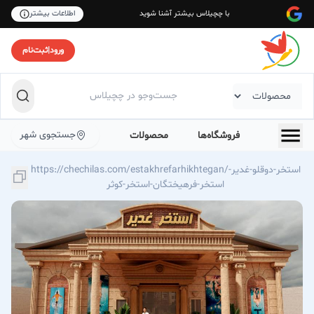
با چچیلاس بیشتر آشنا شوید
اطلاعات بیشتر
ورود
|
ثبت‌نام
جستجوی شهر
فروشگاه‌ها
محصولات
https://chechilas.com/estakhrefarhikhtegan/استخر-دوقلو-غدیر-
استخر-فرهیختگان-استخر-کوثر