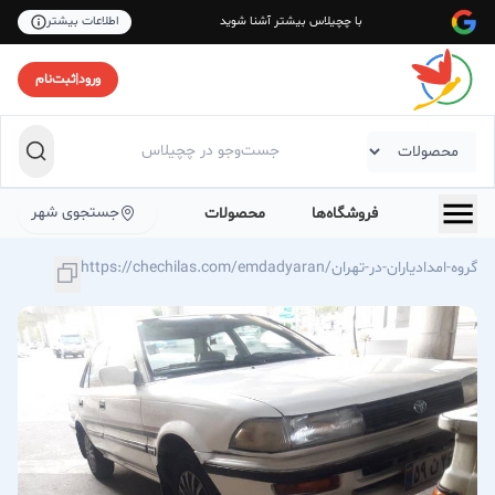
با چچیلاس بیشتر آشنا شوید
اطلاعات بیشتر
ورود
|
ثبت‌نام
جستجوی شهر
فروشگاه‌ها
محصولات
https://chechilas.com/emdadyaran/گروه-امدادیاران-در-تهران