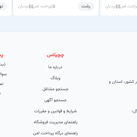
راخت امن
نردبان
رشت
پراخت امن
نردبان
ته
چچیلاس
پش
ثبت
درباره ما
سوال
وبلاگ
 در کشور، استان و
تم
جستجو مشاغل
ت
جستجو آگهی
ل؛
شرایط و قوانین و مقررات
راهنمای مدیریت فروشگاه
راهنمای درگاه پرداخت امن