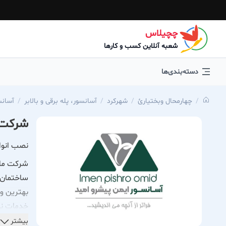
چچیلاس
شعبه آنلاین کسب و کارها
دسته‌بندی‌ها
چهارمحال وبختیارئ
شهركرد
آسانسور، پله برقی و بالابر
آسانس
شرکت 
نصب انواع
شرکت ما ب
ساختمان‌
بهترین و 
خدمات نص
روم لس م
بیشتر