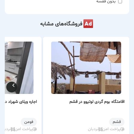
بدون قفسه
فروشگاه‌های مشابه
اقامتگاه بوم گردی لوتیوو در قشم
اجاره ویلای شهراد در ف
قشم
فومن
پراخت امن
نردبان
پراخت امن
نردبان