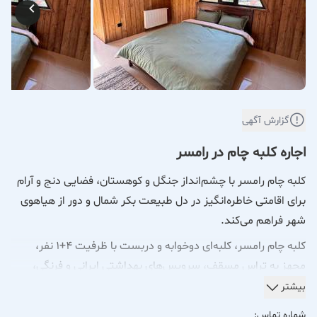
گزارش آگهی
اجاره کلبه چام در رامسر
کلبه چام رامسر با چشم‌انداز جنگل و کوهستان، فضایی دنج و آرام
برای اقامتی خاطره‌انگیز در دل طبیعت بکر شمال و دور از هیاهوی
شهر فراهم می‌کند.
کلبه چام رامسر، کلبه‌ای دوخوابه و دربست با ظرفیت ۴+۱ نفر،
مجهز به تراس مسقف، سرویس‌های بهداشتی ایرانی و فرنگی،
پارکینگ اختصاصی و امکانات کامل رفاهی است.این اقامتگاه در
بیشتر
محیطی امن و خانوادگی قرار داشته و با نظافت و ضدعفونی کامل
شماره تماس: