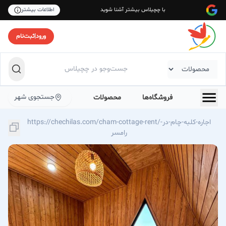
با چچیلاس بیشتر آشنا شوید
اطلاعات بیشتر
ورود
|
ثبت‌نام
جستجوی شهر
فروشگاه‌ها
محصولات
https://chechilas.com/cham-cottage-rent/اجاره-کلبه-چام-در-
رامسر